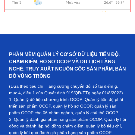
PHẦN MỀM QUẢN LÝ CƠ SỞ DỮ LIỆU TIẾN ĐỘ,
CHẤM ĐIỂM, HỒ SƠ OCOP VÀ DU LỊCH LÀNG
NGHỀ, TRUY XUẤT NGUỒN GỐC SẢN PHẨM, BẢN
ĐỒ VÙNG TRỒNG
(Dựa theo tiêu chí: Tăng cường chuyển đổi số tại điểm g,
mục 4, điều 1 của Quyết định 919/QĐ-TTg ngày 01/8/2022)
1. Quản lý dữ liệu chương trình OCOP: Quản lý tiến độ phát
triển sản phẩm OCOP, quản lý hồ sơ OCOP, quản lý sản
phẩm OCOP cho 06 nhóm ngành, quản lý chủ thể OCOP.
2. Quản lý đánh giá phân hạng sản phẩm OCOP: Quản lý hội
đồng và thành lập hội đồng chấm điểm, quản lý bộ tiêu chí,
quản lý kết quả đánh giá phân hạng sản phẩm OCOP.