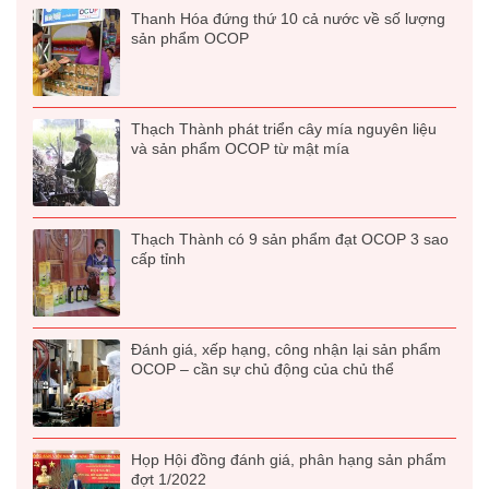
Thanh Hóa đứng thứ 10 cả nước về số lượng
t
:
sản phẩm OCOP
ạ
1
i
2
l
0
à
.
Thạch Thành phát triển cây mía nguyên liệu
:
0
và sản phẩm OCOP từ mật mía
9
0
0
0
.
0
V
Thạch Thành có 9 sản phẩm đạt OCOP 3 sao
cấp tỉnh
0
N
0
Đ
.
V
Đánh giá, xếp hạng, công nhận lại sản phẩm
N
OCOP – cần sự chủ động của chủ thể
Đ
.
Họp Hội đồng đánh giá, phân hạng sản phẩm
đợt 1/2022