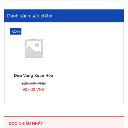
Danh sách sản phẩm
-25%
Dưa Vàng Xuân Hòa
G
120.000
VNĐ
G
i
90.000
VNĐ
i
á
á
g
h
ố
i
c
ệ
l
ĐỌC NHIỀU NHẤT
n
à