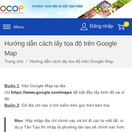
0
Đăng nhập
Menu
S
S
k
k
Hướng dẫn cách lấy tọa độ trên Google
i
i
p
p
Map
t
t
Trang chủ
Hướng dẫn cách lấy tọa độ trên Google Map
o
o
n
c
a
o
v
n
Bước 1
: Vào Google Map tại địa
i
t
chỉ
https://www.google.com/maps
để bắt đầu lấy kinh độ và vĩ
g
e
độ.
a
n
Bước 2
: Gõ địa chỉ vào ô tìm kiếm trên góc trên bên trái.
t
t
i
o
Mẹo
: Hãy nhập địa chỉ chính xác và bỏ đi các từ viết tắt, ví
n
dụ p Tân Tạo thì nhập là phường tân tạo sẽ chính xác hơn,