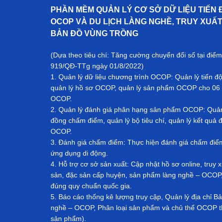
a
n
PHẦN MỀM QUẢN LÝ CƠ SỞ DỮ LIỆU TIẾN 
t
t
OCOP VÀ DU LỊCH LÀNG NGHỀ, TRUY XUẤ
i
BẢN ĐỒ VÙNG TRỒNG
o
n
(Dựa theo tiêu chí: Tăng cường chuyển đổi số tại điểm
919/QĐ-TTg ngày 01/8/2022)
1. Quản lý dữ liệu chương trình OCOP: Quản lý tiến đ
quản lý hồ sơ OCOP, quản lý sản phẩm OCOP cho 06 
OCOP.
2. Quản lý đánh giá phân hạng sản phẩm OCOP: Quản l
đồng chấm điểm, quản lý bộ tiêu chí, quản lý kết qu
OCOP.
3. Đánh giá chấm điểm: Thực hiện đánh giá chấm đi
ứng dụng di động.
4. Hỗ trợ cơ sở sản xuất: Cập nhật hồ sơ online, tru
sản, đặc sản cấp huyện, sản phẩm làng nghề – OCOP, 
đúng quy chuẩn quốc gia.
5. Báo cáo thống kê lượng truy cập, Quản lý địa chỉ 
nghề – OCOP, Phân loại sản phẩm và chủ thể OCOP th
sản phẩm).