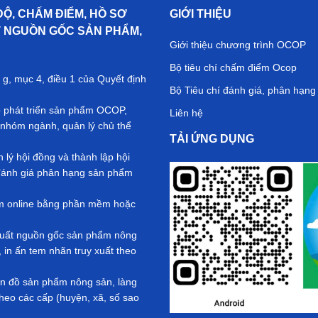
ĐỘ, CHẤM ĐIỂM, HỒ SƠ
GIỚI THIỆU
T NGUỒN GỐC SẢN PHẨM,
Giới thiệu chương trình OCOP
Bộ tiêu chí chấm điểm Ocop
 g, mục 4, điều 1 của Quyết định
Bộ Tiêu chí đánh giá, phân hạn
ộ phát triển sản phẩm OCOP,
Liên hệ
nhóm ngành, quản lý chủ thể
TẢI ỨNG DỤNG
ý hội đồng và thành lập hội
ả đánh giá phân hạng sản phẩm
ểm online bằng phần mềm hoặc
y xuất nguồn gốc sản phẩm nông
in ấn tem nhãn truy xuất theo
Bản đồ sản phẩm nông sản, làng
eo các cấp (huyện, xã, số sao