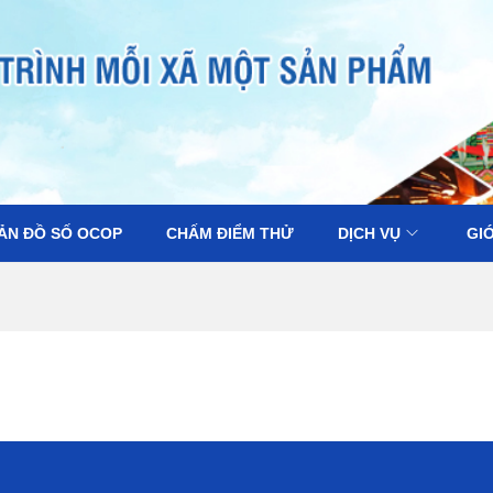
ẢN ĐỒ SỐ OCOP
CHẤM ĐIỂM THỬ
DỊCH VỤ
GIỚ