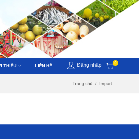
0
Đăng nhập
I THIỆU
LIÊN HỆ
Trang chủ
Import