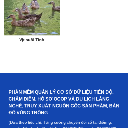
Vịt suối Tình
PHẦN MỀM QUẢN LÝ CƠ SỞ DỮ LIỆU TIẾN ĐỘ,
CHẤM ĐIỂM, HỒ SƠ OCOP VÀ DU LỊCH LÀNG
NGHỀ, TRUY XUẤT NGUỒN GỐC SẢN PHẨM, BẢN
ĐỒ VÙNG TRỒNG
(Dựa theo tiêu chí: Tăng cường chuyển đổi số tại điểm g,