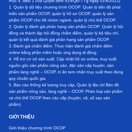
mục 4, điều 1 của Quyết định 919/QĐ-TTg ngày 01/8/2022)
1. Quản lý dữ liệu chương trình OCOP: Quản lý tiến độ phát
triển sản phẩm OCOP, quản lý hồ sơ OCOP, quản lý sản
phẩm OCOP cho 06 nhóm ngành, quản lý chủ thể OCOP.
2. Quản lý đánh giá phân hạng sản phẩm OCOP: Quản lý hội
đồng và thành lập hội đồng chấm điểm, quản lý bộ tiêu chí,
quản lý kết quả đánh giá phân hạng sản phẩm OCOP.
3. Đánh giá chấm điểm: Thực hiện đánh giá chấm điểm
online bằng phần mềm hoặc ứng dụng di động.
4. Hỗ trợ cơ sở sản xuất: Cập nhật hồ sơ online, truy xuất
nguồn gốc sản phẩm nông sản, đặc sản cấp huyện, sản
phẩm làng nghề – OCOP, in ấn tem nhãn truy xuất theo đúng
quy chuẩn quốc gia.
5. Báo cáo thống kê lượng truy cập, Quản lý địa chỉ Bản đồ
sản phẩm nông sản, làng nghề – OCOP, Phân loại sản phẩm
và chủ thể OCOP theo các cấp (huyện, xã, số sao sản
phẩm).
GIỚI THIỆU
Giới thiệu chương trình OCOP