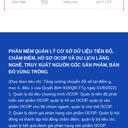
PHẦN MỀM QUẢN LÝ CƠ SỞ DỮ LIỆU TIẾN ĐỘ,
CHẤM ĐIỂM, HỒ SƠ OCOP VÀ DU LỊCH LÀNG
NGHỀ, TRUY XUẤT NGUỒN GỐC SẢN PHẨM, BẢN
ĐỒ VÙNG TRỒNG
(Dựa theo tiêu chí: Tăng cường chuyển đổi số tại điểm g,
mục 4, điều 1 của Quyết định 919/QĐ-TTg ngày 01/8/2022)
1. Quản lý dữ liệu chương trình OCOP: Quản lý tiến độ phát
triển sản phẩm OCOP, quản lý hồ sơ OCOP, quản lý sản
phẩm OCOP cho 06 nhóm ngành, quản lý chủ thể OCOP.
2. Quản lý đánh giá phân hạng sản phẩm OCOP: Quản lý hội
đồng và thành lập hội đồng chấm điểm, quản lý bộ tiêu chí,
quản lý kết quả đánh giá phân hạng sản phẩm OCOP.