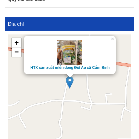
Địa chỉ
×
+
−
HTX sản xuất miến dong Đồi Ao xã Cẩm Bình