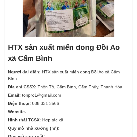
HTX sản xuất miến dong Đồi Ao
xã Cẩm Bình
Người đại diện:
HTX sản xuất miến dong Đồi Ao xã Cẩm
Bình
Địa chỉ CSSX:
Thôn Tô, Cẩm Bình, Cẩm Thủy, Thanh Hóa
Email:
tonpro1@gmail.com
Điện thoại:
038 331 3566
Website:
Hình thái TCSX:
Hợp tác xã
Quy mô nhà xưởng (m²):
Quy mô sản xuất: