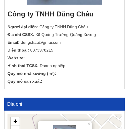
Công ty TNHH Dũng Châu
Người đại diện:
Công ty TNHH Dũng Châu
Địa chỉ CSSX:
Xã Quảng Trường-Quảng Xương
Email:
dungchau@gmai.com
Điện thoại:
0373978215
Website:
Hình thái TCSX:
Doanh nghiệp
Quy mô nhà xưởng (m²):
Quy mô sản xuất:
Địa chỉ
+
×