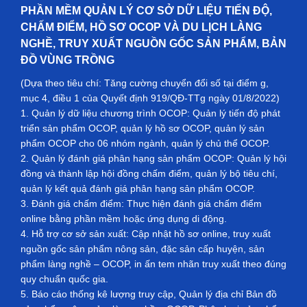
PHẦN MỀM QUẢN LÝ CƠ SỞ DỮ LIỆU TIẾN ĐỘ,
CHẤM ĐIỂM, HỒ SƠ OCOP VÀ DU LỊCH LÀNG
NGHỀ, TRUY XUẤT NGUỒN GỐC SẢN PHẨM, BẢN
ĐỒ VÙNG TRỒNG
(Dựa theo tiêu chí: Tăng cường chuyển đổi số tại điểm g,
mục 4, điều 1 của Quyết định 919/QĐ-TTg ngày 01/8/2022)
1. Quản lý dữ liệu chương trình OCOP: Quản lý tiến độ phát
triển sản phẩm OCOP, quản lý hồ sơ OCOP, quản lý sản
phẩm OCOP cho 06 nhóm ngành, quản lý chủ thể OCOP.
2. Quản lý đánh giá phân hạng sản phẩm OCOP: Quản lý hội
đồng và thành lập hội đồng chấm điểm, quản lý bộ tiêu chí,
quản lý kết quả đánh giá phân hạng sản phẩm OCOP.
3. Đánh giá chấm điểm: Thực hiện đánh giá chấm điểm
online bằng phần mềm hoặc ứng dụng di động.
4. Hỗ trợ cơ sở sản xuất: Cập nhật hồ sơ online, truy xuất
nguồn gốc sản phẩm nông sản, đặc sản cấp huyện, sản
phẩm làng nghề – OCOP, in ấn tem nhãn truy xuất theo đúng
quy chuẩn quốc gia.
5. Báo cáo thống kê lượng truy cập, Quản lý địa chỉ Bản đồ