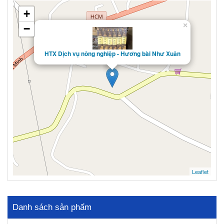
+
×
−
HTX Dịch vụ nông nghiệp - Hương bài Như Xuân
Leaflet
Danh sách sản phẩm