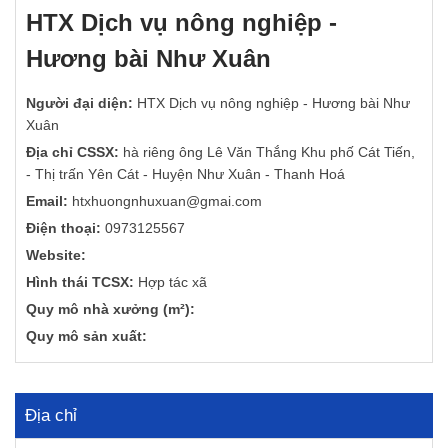
HTX Dịch vụ nông nghiệp -
Hương bài Như Xuân
Người đại diện:
HTX Dịch vụ nông nghiệp - Hương bài Như
Xuân
Địa chỉ CSSX:
hà riêng ông Lê Văn Thắng Khu phố Cát Tiến,
- Thị trấn Yên Cát - Huyện Như Xuân - Thanh Hoá
Email:
htxhuongnhuxuan@gmai.com
Điện thoại:
0973125567
Website:
Hình thái TCSX:
Hợp tác xã
Quy mô nhà xưởng (m²):
Quy mô sản xuất:
Địa chỉ