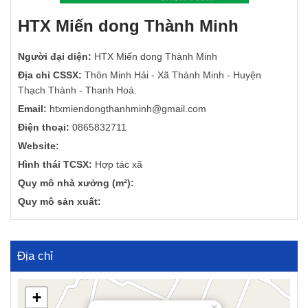
HTX Miến dong Thành Minh
Người đại diện:
HTX Miến dong Thành Minh
Địa chỉ CSSX:
Thôn Minh Hải - Xã Thành Minh - Huyện
Thạch Thành - Thanh Hoá.
Email:
htxmiendongthanhminh@gmail.com
Điện thoại:
0865832711
Website:
Hình thái TCSX:
Hợp tác xã
Quy mô nhà xưởng (m²):
Quy mô sản xuất:
Địa chỉ
+
×