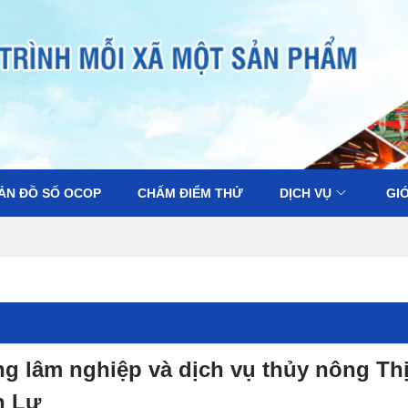
ẢN ĐỒ SỐ OCOP
CHẤM ĐIỂM THỬ
DỊCH VỤ
GIỚ
g lâm nghiệp và dịch vụ thủy nông Th
n Lư