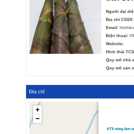
a
n
t
t
Người đại diệ
i
Địa chỉ CSSX:
o
Email:
htxthit
n
Điện thoại:
09
Website:
Hình thái TCS
Quy mô nhà x
Quy mô sản x
Địa chỉ
+
−
HTX nông lâm ng