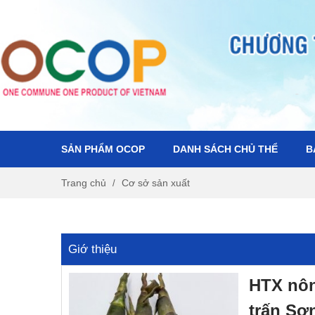
SẢN PHẨM OCOP
DANH SÁCH CHỦ THỂ
B
S
S
k
k
Trang chủ
Cơ sở sản xuất
i
i
p
p
t
t
o
o
Giớ thiệu
n
c
a
o
v
n
HTX nôn
i
t
trấn Sơ
g
e