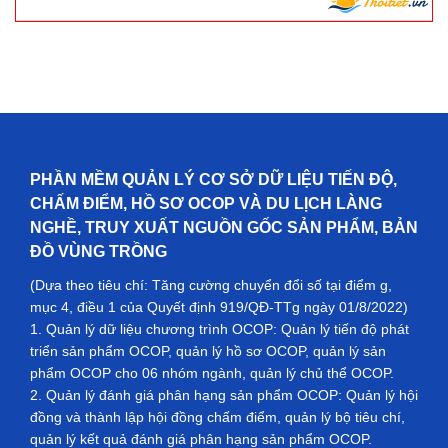
PHẦN MỀM QUẢN LÝ CƠ SỞ DỮ LIỆU TIẾN ĐỘ,
CHẤM ĐIỂM, HỒ SƠ OCOP VÀ DU LỊCH LÀNG
NGHỀ, TRUY XUẤT NGUỒN GỐC SẢN PHẨM, BẢN
ĐỒ VÙNG TRỒNG
(Dựa theo tiêu chí: Tăng cường chuyển đổi số tại điểm g,
mục 4, điều 1 của Quyết định 919/QĐ-TTg ngày 01/8/2022)
1. Quản lý dữ liệu chương trình OCOP: Quản lý tiến độ phát
triển sản phẩm OCOP, quản lý hồ sơ OCOP, quản lý sản
phẩm OCOP cho 06 nhóm ngành, quản lý chủ thể OCOP.
2. Quản lý đánh giá phân hạng sản phẩm OCOP: Quản lý hội
đồng và thành lập hội đồng chấm điểm, quản lý bộ tiêu chí,
quản lý kết quả đánh giá phân hạng sản phẩm OCOP.