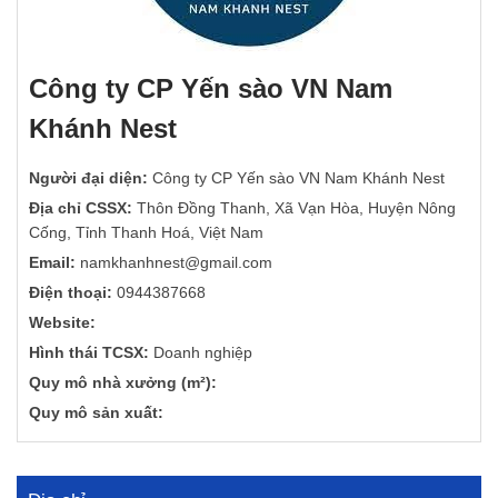
Công ty CP Yến sào VN Nam
Khánh Nest
Người đại diện:
Công ty CP Yến sào VN Nam Khánh Nest
Địa chỉ CSSX:
Thôn Đồng Thanh, Xã Vạn Hòa, Huyện Nông
Cống, Tỉnh Thanh Hoá, Việt Nam
Email:
namkhanhnest@gmail.com
Điện thoại:
0944387668
Website:
Hình thái TCSX:
Doanh nghiệp
Quy mô nhà xưởng (m²):
Quy mô sản xuất: