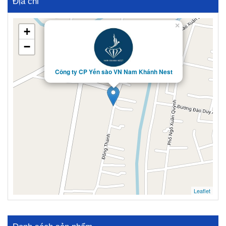
Địa chỉ
×
+
−
Công ty CP Yến sào VN Nam Khánh Nest
Leaflet