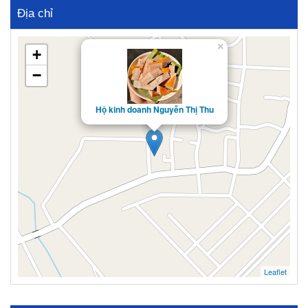
Địa chỉ
×
+
−
Hộ kinh doanh Nguyễn Thị Thu
Leaflet