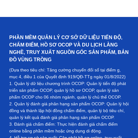
PHẦN MỀM QUẢN LÝ CƠ SỞ DỮ LIỆU TIẾN ĐỘ,
CHẤM ĐIỂM, HỒ SƠ OCOP VÀ DU LỊCH LÀNG
NGHỀ, TRUY XUẤT NGUỒN GỐC SẢN PHẨM, BẢN
ĐỒ VÙNG TRỒNG
(Dựa theo tiêu chí: Tăng cường chuyển đổi số tại điểm g,
mục 4, điều 1 của Quyết định 919/QĐ-TTg ngày 01/8/2022)
1. Quản lý dữ liệu chương trình OCOP: Quản lý tiến độ phát
triển sản phẩm OCOP, quản lý hồ sơ OCOP, quản lý sản
phẩm OCOP cho 06 nhóm ngành, quản lý chủ thể OCOP.
2. Quản lý đánh giá phân hạng sản phẩm OCOP: Quản lý hội
đồng và thành lập hội đồng chấm điểm, quản lý bộ tiêu chí,
quản lý kết quả đánh giá phân hạng sản phẩm OCOP.
3. Đánh giá chấm điểm: Thực hiện đánh giá chấm điểm
online bằng phần mềm hoặc ứng dụng di động.
4. Hỗ trợ cơ sở sản xuất: Cập nhật hồ sơ online, truy xuất