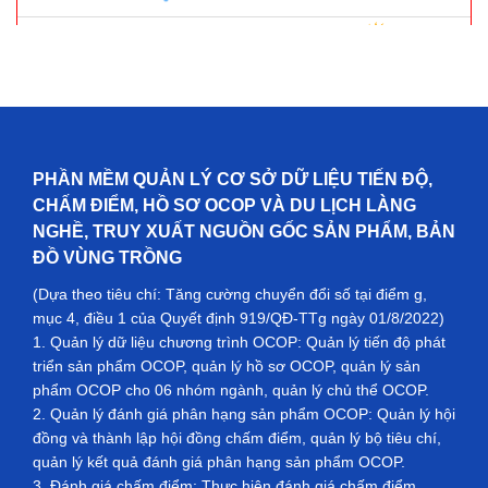
PHẦN MỀM QUẢN LÝ CƠ SỞ DỮ LIỆU TIẾN ĐỘ,
CHẤM ĐIỂM, HỒ SƠ OCOP VÀ DU LỊCH LÀNG
NGHỀ, TRUY XUẤT NGUỒN GỐC SẢN PHẨM, BẢN
ĐỒ VÙNG TRỒNG
(Dựa theo tiêu chí: Tăng cường chuyển đổi số tại điểm g,
mục 4, điều 1 của Quyết định 919/QĐ-TTg ngày 01/8/2022)
1. Quản lý dữ liệu chương trình OCOP: Quản lý tiến độ phát
triển sản phẩm OCOP, quản lý hồ sơ OCOP, quản lý sản
phẩm OCOP cho 06 nhóm ngành, quản lý chủ thể OCOP.
2. Quản lý đánh giá phân hạng sản phẩm OCOP: Quản lý hội
đồng và thành lập hội đồng chấm điểm, quản lý bộ tiêu chí,
quản lý kết quả đánh giá phân hạng sản phẩm OCOP.
3. Đánh giá chấm điểm: Thực hiện đánh giá chấm điểm