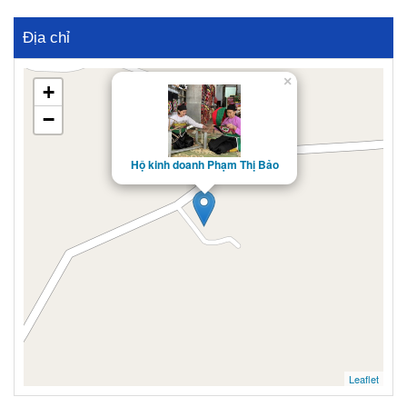
Địa chỉ
×
+
−
Hộ kinh doanh Phạm Thị Bảo
Leaflet