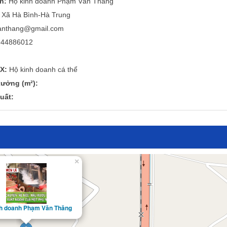
n:
Hộ kinh doanh Phạm Văn Thăng
Xã Hà Bình-Hà Trung
nthang@gmail.com
44886012
X:
Hộ kinh doanh cá thể
ưởng (m²):
uất:
×
nh doanh Phạm Văn Thăng