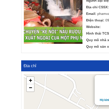
Người đại diệ
a
n
Địa chỉ CSSX:
t
t
Email:
phamva
i
o
Điện thoại:
09
n
Website:
Hình thái TCS
Quy mô nhà x
Quy mô sản x
Địa chỉ
+
−
Hộ ki