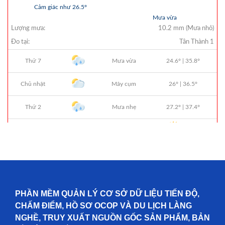
PHẦN MỀM QUẢN LÝ CƠ SỞ DỮ LIỆU TIẾN ĐỘ,
CHẤM ĐIỂM, HỒ SƠ OCOP VÀ DU LỊCH LÀNG
NGHỀ, TRUY XUẤT NGUỒN GỐC SẢN PHẨM, BẢN