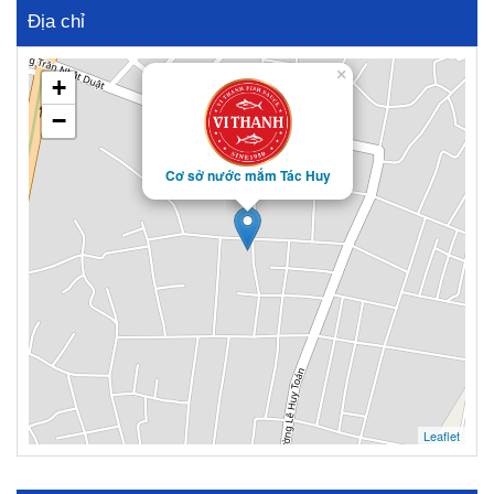
Địa chỉ
×
+
−
Cơ sở nước mắm Tác Huy
Leaflet