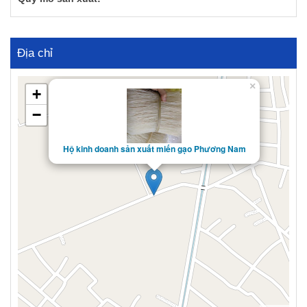
Địa chỉ
×
+
−
Hộ kinh doanh sản xuất miến gạo Phương Nam