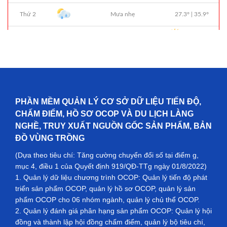
PHẦN MỀM QUẢN LÝ CƠ SỞ DỮ LIỆU TIẾN ĐỘ,
CHẤM ĐIỂM, HỒ SƠ OCOP VÀ DU LỊCH LÀNG
NGHỀ, TRUY XUẤT NGUỒN GỐC SẢN PHẨM, BẢN
ĐỒ VÙNG TRỒNG
(Dựa theo tiêu chí: Tăng cường chuyển đổi số tại điểm g,
mục 4, điều 1 của Quyết định 919/QĐ-TTg ngày 01/8/2022)
1. Quản lý dữ liệu chương trình OCOP: Quản lý tiến độ phát
triển sản phẩm OCOP, quản lý hồ sơ OCOP, quản lý sản
phẩm OCOP cho 06 nhóm ngành, quản lý chủ thể OCOP.
2. Quản lý đánh giá phân hạng sản phẩm OCOP: Quản lý hội
đồng và thành lập hội đồng chấm điểm, quản lý bộ tiêu chí,