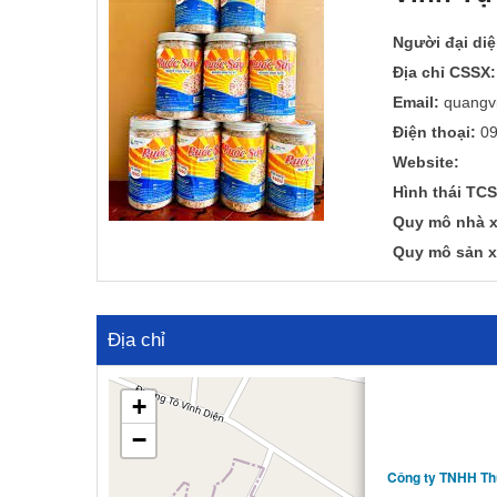
a
n
t
t
Người đại diệ
i
Địa chỉ CSSX:
o
Email:
quangv
n
Điện thoại:
09
Website:
Hình thái TCS
Quy mô nhà x
Quy mô sản x
Địa chỉ
+
−
Công ty TNHH Th