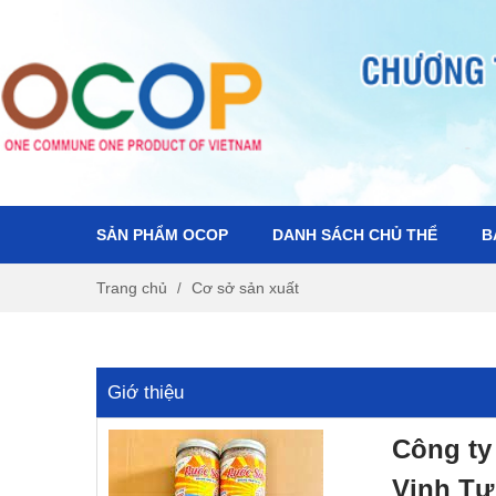
SẢN PHẨM OCOP
DANH SÁCH CHỦ THỂ
B
S
S
k
k
Trang chủ
Cơ sở sản xuất
i
i
p
p
t
t
o
o
Giớ thiệu
n
c
a
o
v
n
Công ty
i
t
Vinh Tự
g
e