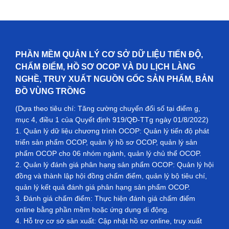
PHẦN MỀM QUẢN LÝ CƠ SỞ DỮ LIỆU TIẾN ĐỘ,
CHẤM ĐIỂM, HỒ SƠ OCOP VÀ DU LỊCH LÀNG
NGHỀ, TRUY XUẤT NGUỒN GỐC SẢN PHẨM, BẢN
ĐỒ VÙNG TRỒNG
(Dựa theo tiêu chí: Tăng cường chuyển đổi số tại điểm g,
mục 4, điều 1 của Quyết định 919/QĐ-TTg ngày 01/8/2022)
1. Quản lý dữ liệu chương trình OCOP: Quản lý tiến độ phát
triển sản phẩm OCOP, quản lý hồ sơ OCOP, quản lý sản
phẩm OCOP cho 06 nhóm ngành, quản lý chủ thể OCOP.
2. Quản lý đánh giá phân hạng sản phẩm OCOP: Quản lý hội
đồng và thành lập hội đồng chấm điểm, quản lý bộ tiêu chí,
quản lý kết quả đánh giá phân hạng sản phẩm OCOP.
3. Đánh giá chấm điểm: Thực hiện đánh giá chấm điểm
online bằng phần mềm hoặc ứng dụng di động.
4. Hỗ trợ cơ sở sản xuất: Cập nhật hồ sơ online, truy xuất