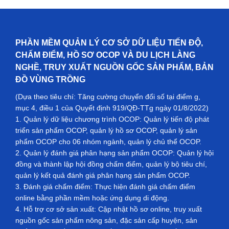
PHẦN MỀM QUẢN LÝ CƠ SỞ DỮ LIỆU TIẾN ĐỘ,
CHẤM ĐIỂM, HỒ SƠ OCOP VÀ DU LỊCH LÀNG
NGHỀ, TRUY XUẤT NGUỒN GỐC SẢN PHẨM, BẢN
ĐỒ VÙNG TRỒNG
(Dựa theo tiêu chí: Tăng cường chuyển đổi số tại điểm g,
mục 4, điều 1 của Quyết định 919/QĐ-TTg ngày 01/8/2022)
1. Quản lý dữ liệu chương trình OCOP: Quản lý tiến độ phát
triển sản phẩm OCOP, quản lý hồ sơ OCOP, quản lý sản
phẩm OCOP cho 06 nhóm ngành, quản lý chủ thể OCOP.
2. Quản lý đánh giá phân hạng sản phẩm OCOP: Quản lý hội
đồng và thành lập hội đồng chấm điểm, quản lý bộ tiêu chí,
quản lý kết quả đánh giá phân hạng sản phẩm OCOP.
3. Đánh giá chấm điểm: Thực hiện đánh giá chấm điểm
online bằng phần mềm hoặc ứng dụng di động.
4. Hỗ trợ cơ sở sản xuất: Cập nhật hồ sơ online, truy xuất
nguồn gốc sản phẩm nông sản, đặc sản cấp huyện, sản