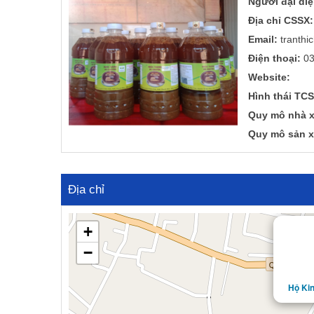
Người đại diệ
a
n
Địa chỉ CSSX:
t
t
Email:
tranthi
i
o
Điện thoại:
03
n
Website:
Hình thái TCS
Quy mô nhà x
Quy mô sản x
Địa chỉ
+
−
Hộ Kin