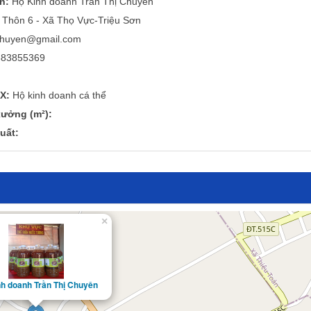
n:
Hộ Kinh doanh Trần Thị Chuyên
Thôn 6 - Xã Thọ Vực-Triệu Sơn
chuyen@gmail.com
83855369
X:
Hộ kinh doanh cá thể
ưởng (m²):
uất:
×
h doanh Trần Thị Chuyên