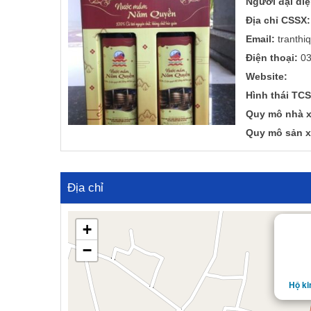
Người đại diệ
a
n
Địa chỉ CSSX:
t
t
Email:
tranthi
i
o
Điện thoại:
03
n
Website:
Hình thái TCS
Quy mô nhà x
Quy mô sản x
Địa chỉ
+
−
Hộ ki