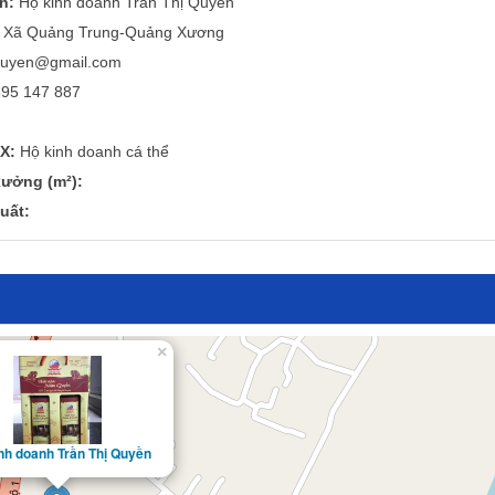
n:
Hộ kinh doanh Trần Thị Quyền
Xã Quảng Trung-Quảng Xương
quyen@gmail.com
95 147 887
X:
Hộ kinh doanh cá thể
ưởng (m²):
uất:
×
nh doanh Trần Thị Quyền