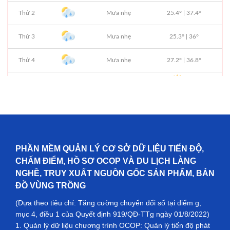
PHẦN MỀM QUẢN LÝ CƠ SỞ DỮ LIỆU TIẾN ĐỘ,
CHẤM ĐIỂM, HỒ SƠ OCOP VÀ DU LỊCH LÀNG
NGHỀ, TRUY XUẤT NGUỒN GỐC SẢN PHẨM, BẢN
ĐỒ VÙNG TRỒNG
(Dựa theo tiêu chí: Tăng cường chuyển đổi số tại điểm g,
mục 4, điều 1 của Quyết định 919/QĐ-TTg ngày 01/8/2022)
1. Quản lý dữ liệu chương trình OCOP: Quản lý tiến độ phát