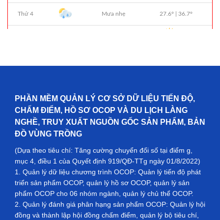
PHẦN MỀM QUẢN LÝ CƠ SỞ DỮ LIỆU TIẾN ĐỘ,
CHẤM ĐIỂM, HỒ SƠ OCOP VÀ DU LỊCH LÀNG
NGHỀ, TRUY XUẤT NGUỒN GỐC SẢN PHẨM, BẢN
ĐỒ VÙNG TRỒNG
(Dựa theo tiêu chí: Tăng cường chuyển đổi số tại điểm g,
mục 4, điều 1 của Quyết định 919/QĐ-TTg ngày 01/8/2022)
1. Quản lý dữ liệu chương trình OCOP: Quản lý tiến độ phát
triển sản phẩm OCOP, quản lý hồ sơ OCOP, quản lý sản
phẩm OCOP cho 06 nhóm ngành, quản lý chủ thể OCOP.
2. Quản lý đánh giá phân hạng sản phẩm OCOP: Quản lý hội
đồng và thành lập hội đồng chấm điểm, quản lý bộ tiêu chí,