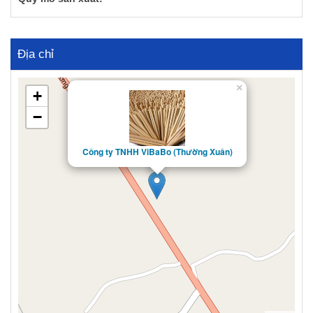
Địa chỉ
×
+
−
Công ty TNHH ViBaBo (Thường Xuân)