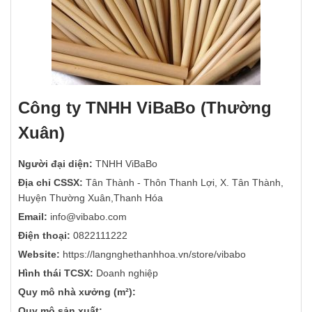
Công ty TNHH ViBaBo (Thường
Xuân)
Người đại diện:
TNHH ViBaBo
Địa chỉ CSSX:
Tân Thành - Thôn Thanh Lợi, X. Tân Thành,
Huyện Thường Xuân,Thanh Hóa
Email:
info@vibabo.com
Điện thoại:
0822111222
Website:
https://langnghethanhhoa.vn/store/vibabo
Hình thái TCSX:
Doanh nghiệp
Quy mô nhà xưởng (m²):
Quy mô sản xuất: