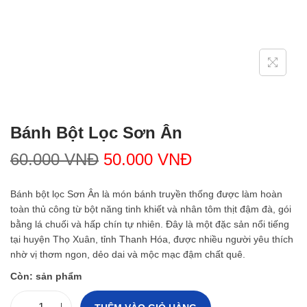
Bánh Bột Lọc Sơn Ân
G
G
60.000
VNĐ
50.000
VNĐ
i
i
á
á
Bánh bột lọc Sơn Ân là món bánh truyền thống được làm hoàn
g
h
toàn thủ công từ bột năng tinh khiết và nhân tôm thịt đậm đà, gói
ố
i
bằng lá chuối và hấp chín tự nhiên. Đây là một đặc sản nổi tiếng
c
ệ
tại huyện Thọ Xuân, tỉnh Thanh Hóa, được nhiều người yêu thích
l
n
nhờ vị thơm ngon, dẻo dai và mộc mạc đậm chất quê.
à
t
:
ạ
Còn:
sản phẩm
6
i