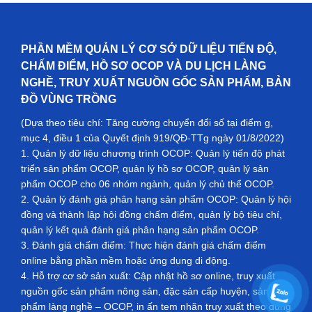
PHẦN MỀM QUẢN LÝ CƠ SỞ DỮ LIỆU TIẾN ĐỘ,
CHẤM ĐIỂM, HỒ SƠ OCOP VÀ DU LỊCH LÀNG
NGHỀ, TRUY XUẤT NGUỒN GỐC SẢN PHẨM, BẢN
ĐỒ VÙNG TRỒNG
(Dựa theo tiêu chí: Tăng cường chuyển đổi số tại điểm g,
mục 4, điều 1 của Quyết định 919/QĐ-TTg ngày 01/8/2022)
1. Quản lý dữ liệu chương trình OCOP: Quản lý tiến độ phát
triển sản phẩm OCOP, quản lý hồ sơ OCOP, quản lý sản
phẩm OCOP cho 06 nhóm ngành, quản lý chủ thể OCOP.
2. Quản lý đánh giá phân hạng sản phẩm OCOP: Quản lý hội
đồng và thành lập hội đồng chấm điểm, quản lý bộ tiêu chí,
quản lý kết quả đánh giá phân hạng sản phẩm OCOP.
3. Đánh giá chấm điểm: Thực hiện đánh giá chấm điểm
online bằng phần mềm hoặc ứng dụng di động.
4. Hỗ trợ cơ sở sản xuất: Cập nhật hồ sơ online, truy xuất
nguồn gốc sản phẩm nông sản, đặc sản cấp huyện, sản
phẩm làng nghề – OCOP, in ấn tem nhãn truy xuất theo đúng