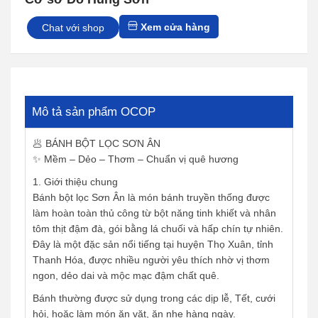
n
g
Xem cửa hàng
Chat với shop
Mô tả sản phẩm OCOP
🥟 BÁNH BỘT LỌC SƠN ÂN
✨ Mềm – Dẻo – Thơm – Chuẩn vị quê hương
1. Giới thiệu chung
Bánh bột lọc Sơn Ân là món bánh truyền thống được
làm hoàn toàn thủ công từ bột năng tinh khiết và nhân
tôm thịt đậm đà, gói bằng lá chuối và hấp chín tự nhiên.
Đây là một đặc sản nổi tiếng tại huyện Thọ Xuân, tỉnh
Thanh Hóa, được nhiều người yêu thích nhờ vị thơm
ngon, dẻo dai và mộc mạc đậm chất quê.
Bánh thường được sử dụng trong các dịp lễ, Tết, cưới
hỏi, hoặc làm món ăn vặt, ăn nhẹ hàng ngày.