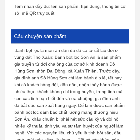
Tem nhãn đầy đủ: tên sản phẩm, hạn dùng, thông tin cơ
sở, mã QR truy xuất
Câu chuyện sản phẩm
Bánh bột lọc là món ăn dân dã đã có từ rất lâu đời ở
vùng đất Thọ Xuân; Bánh bột lọc Sơn Ân là sản phẩm
gia truyền từ đời cha ông của cơ sở kinh doanh Đỗ
Hùng Sơn, thôn Đại Đồng, xã Xuân Thiên. Trước đây,
gia đình anh Đỗ Hùng Sơn chỉ làm bánh dịp lễ, tết hay
khi có khách hàng đặt, dần dần, nhận thấy bánh được
nhiều thực khách không chỉ trong huyện, trong tỉnh mà
còn các tỉnh bạn biết đến và ưa chuộng, gia đình anh
đã bắt đầu sản xuất hàng ngày. Để làm được sản phẩm
bánh bột lọc đảm bảo chất lượng mang thương hiệu
Sơn Ân, khâu chuẩn bị phải hết sức cầu kỳ và đòi hỏi
nhiều kỹ thuật, tình yêu và sự tâm huyết của người làm
nghề. Với các nguyên liệu chủ yếu là tinh bột sắn, đậu
xanh, mật mía, dừa, lá dong,.... Tất cả các khâu, các