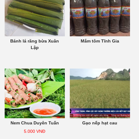
Bánh lá răng bừa Xuân
Mắm tôm Tĩnh Gia
Lập
Nem Chua Duyên Tuấn
Gạo nếp hạt cau
5.000
VNĐ