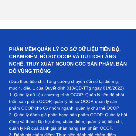
PHẦN MỀM QUẢN LÝ CƠ SỞ DỮ LIỆU TIẾN ĐỘ,
CHẤM ĐIỂM, HỒ SƠ OCOP VÀ DU LỊCH LÀNG
NGHỀ, TRUY XUẤT NGUỒN GỐC SẢN PHẨM, BẢN
ĐỒ VÙNG TRỒNG
(Dựa theo tiêu chí: Tăng cường chuyển đổi số tại điểm g,
mục 4, điều 1 của Quyết định 919/QĐ-TTg ngày 01/8/2022)
1. Quản lý dữ liệu chương trình OCOP: Quản lý tiến độ phát
triển sản phẩm OCOP, quản lý hồ sơ OCOP, quản lý sản
phẩm OCOP cho 06 nhóm ngành, quản lý chủ thể OCOP.
2. Quản lý đánh giá phân hạng sản phẩm OCOP: Quản lý hội
đồng và thành lập hội đồng chấm điểm, quản lý bộ tiêu chí,
quản lý kết quả đánh giá phân hạng sản phẩm OCOP.
3. Đánh giá chấm điểm: Thực hiện đánh giá chấm điểm