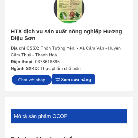
HTX dịch vụ sản xuất nông nghiệp Hương
Diệu Sơn
Địa chỉ CSSX:
Thôn Tường Yên, - Xã Cẩm Vân - Huyện
Cẩm Thuỷ - Thanh Hoá.
Điện thoại:
0378618395
Ngành SXKD:
Thực phẩm chế biến
Xem cửa hàng
Chat với shop
Mô tả sản phẩm OCOP