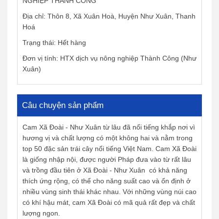
NGHIỆP THÀNH CÔNG
Địa chỉ: Thôn 8, Xã Xuân Hoà, Huyện Như Xuân, Thanh
Hoá
Trạng thái: Hết hàng
Đơn vị tính: HTX dịch vụ nông nghiệp Thành Công (Như
Xuân)
Câu chuyện sản phẩm
Cam Xã Đoài - Như Xuân từ lâu đã nổi tiếng khắp nơi vì
hương vị và chất lượng có một không hai và nằm trong
top 50 đặc sản trái cây nổi tiếng Việt Nam. Cam Xã Đoài
là giống nhập nội, được người Pháp đưa vào từ rất lâu
và trồng đầu tiên ở Xã Đoài - Như Xuân có khả năng
thích ứng rộng, có thể cho năng suất cao và ổn định ở
nhiều vùng sinh thái khác nhau. Với những vùng núi cao
có khí hậu mát, cam Xã Đoài có mã quả rất đẹp và chất
lượng ngon.