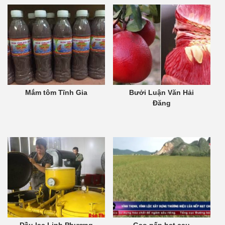
Mắm tôm Tĩnh Gia
Bưởi Luận Văn Hải
Đăng
Dầu lạc Linh Phượng
Gạo nếp hạt cau