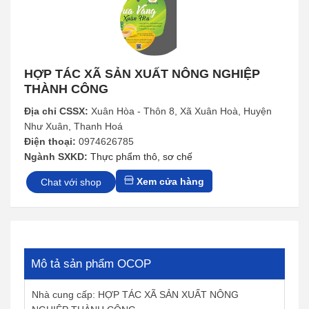
HỢP TÁC XÃ SẢN XUẤT NÔNG NGHIỆP
THÀNH CÔNG
Địa chỉ CSSX:
Xuân Hòa - Thôn 8, Xã Xuân Hoà, Huyện
Như Xuân, Thanh Hoá
Điện thoại:
0974626785
Ngành SXKD:
Thực phẩm thô, sơ chế
Xem cửa hàng
Chat với shop
Mô tả sản phẩm OCOP
Nhà cung cấp: HỢP TÁC XÃ SẢN XUẤT NÔNG