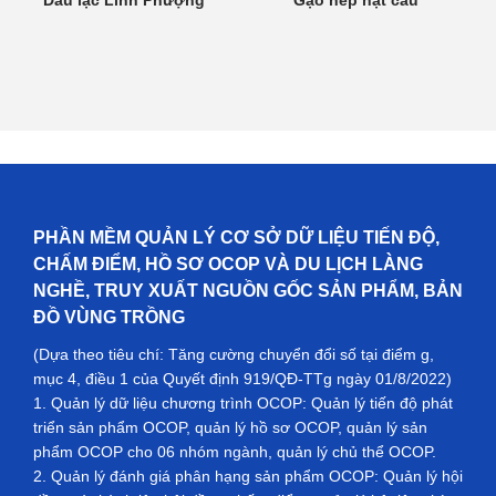
PHẦN MỀM QUẢN LÝ CƠ SỞ DỮ LIỆU TIẾN ĐỘ,
CHẤM ĐIỂM, HỒ SƠ OCOP VÀ DU LỊCH LÀNG
NGHỀ, TRUY XUẤT NGUỒN GỐC SẢN PHẨM, BẢN
ĐỒ VÙNG TRỒNG
(Dựa theo tiêu chí: Tăng cường chuyển đổi số tại điểm g,
mục 4, điều 1 của Quyết định 919/QĐ-TTg ngày 01/8/2022)
1. Quản lý dữ liệu chương trình OCOP: Quản lý tiến độ phát
triển sản phẩm OCOP, quản lý hồ sơ OCOP, quản lý sản
phẩm OCOP cho 06 nhóm ngành, quản lý chủ thể OCOP.
2. Quản lý đánh giá phân hạng sản phẩm OCOP: Quản lý hội