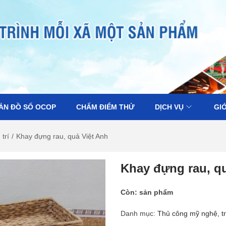
ẢN ĐỒ SỐ OCOP
CHẤM ĐIỂM THỬ
DỊCH VỤ
GIỚ
trí
/
Khay đựng rau, quả Việt Anh
Khay đựng rau, q
Còn:
sản phẩm
Danh mục:
Thủ công mỹ nghệ, tr