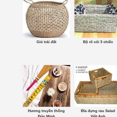
Giỏ trái đất
Bộ rổ cói 3 chiếc
Hương truyền thống
Đĩa đựng rau Salad
Đức Minh
Việt Anh