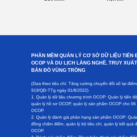
PHẦN MỀM QUẢN LÝ CƠ SỞ DỮ LIỆU TIẾN 
OCOP VÀ DU LỊCH LÀNG NGHỀ, TRUY XUẤ
BẢN ĐỒ VÙNG TRỒNG
(Dựa theo tiêu chí: Tăng cường chuyển đổi số tại điểm
919/QĐ-TTg ngày 01/8/2022)
1. Quản lý dữ liệu chương trình OCOP: Quản lý tiến đ
quản lý hồ sơ OCOP, quản lý sản phẩm OCOP cho 06 
OCOP.
2. Quản lý đánh giá phân hạng sản phẩm OCOP: Quản l
đồng chấm điểm, quản lý bộ tiêu chí, quản lý kết qu
OCOP.