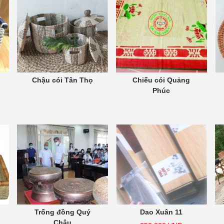
Chậu cói Tân Thọ
Chiếu cói Quảng
Phúc
Trống đồng Quý
Dao Xuân 11
Châu