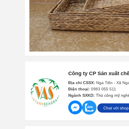
a
n
t
t
i
o
n
Công ty CP Sản xuất chế
Địa chỉ CSSX:
Nga Tiến - Xã Ng
Điện thoại:
0983 055 511
Ngành SXKD:
Thủ công mỹ nghệ
Chat với shop