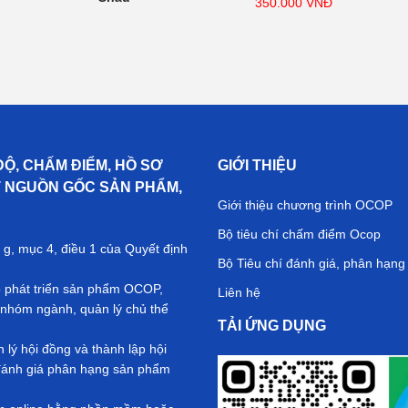
350.000
VNĐ
ĐỘ, CHẤM ĐIỂM, HỒ SƠ
GIỚI THIỆU
T NGUỒN GỐC SẢN PHẨM,
Giới thiệu chương trình OCOP
Bộ tiêu chí chấm điểm Ocop
 g, mục 4, điều 1 của Quyết định
Bộ Tiêu chí đánh giá, phân hạn
ộ phát triển sản phẩm OCOP,
Liên hệ
nhóm ngành, quản lý chủ thể
TẢI ỨNG DỤNG
ý hội đồng và thành lập hội
ả đánh giá phân hạng sản phẩm