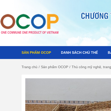
SẢN PHẨM OCOP
DANH SÁCH CHỦ THỂ
B
S
S
k
k
i
i
Trang chủ
/
Sản phẩm OCOP
/
Thủ công mỹ nghệ, trang 
p
p
t
t
o
o
n
c
a
o
v
n
i
t
g
e