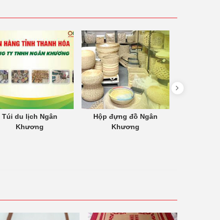
Túi du lịch Ngân
Hộp đựng đồ Ngân
Chiếu xác
Khương
Khương
Kh