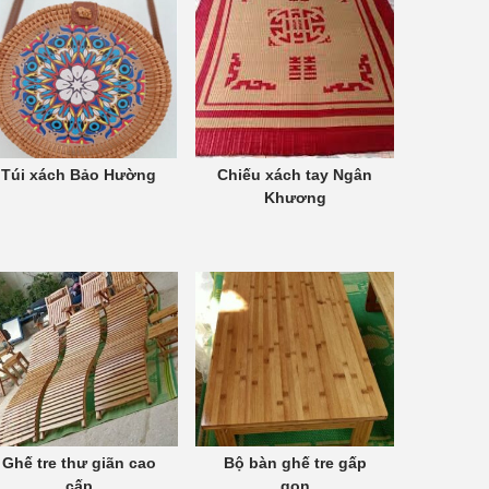
Túi xách Bảo Hường
Chiếu xách tay Ngân
Khương
Ghế tre thư giãn cao
Bộ bàn ghế tre gấp
cấp
gọn