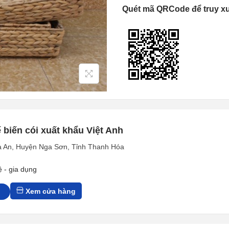
Quét mã QRCode để truy x
 biến cói xuất khẩu Việt Anh
a An, Huyện Nga Sơn, Tỉnh Thanh Hóa
 - gia dụng
Xem cửa hàng