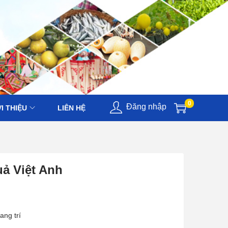
0
Đăng nhập
I THIỆU
LIÊN HỆ
uả Việt Anh
ang trí