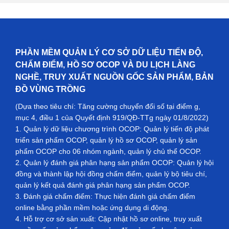
PHẦN MỀM QUẢN LÝ CƠ SỞ DỮ LIỆU TIẾN ĐỘ,
CHẤM ĐIỂM, HỒ SƠ OCOP VÀ DU LỊCH LÀNG
NGHỀ, TRUY XUẤT NGUỒN GỐC SẢN PHẨM, BẢN
ĐỒ VÙNG TRỒNG
(Dựa theo tiêu chí: Tăng cường chuyển đổi số tại điểm g,
mục 4, điều 1 của Quyết định 919/QĐ-TTg ngày 01/8/2022)
1. Quản lý dữ liệu chương trình OCOP: Quản lý tiến độ phát
triển sản phẩm OCOP, quản lý hồ sơ OCOP, quản lý sản
phẩm OCOP cho 06 nhóm ngành, quản lý chủ thể OCOP.
2. Quản lý đánh giá phân hạng sản phẩm OCOP: Quản lý hội
đồng và thành lập hội đồng chấm điểm, quản lý bộ tiêu chí,
quản lý kết quả đánh giá phân hạng sản phẩm OCOP.
3. Đánh giá chấm điểm: Thực hiện đánh giá chấm điểm
online bằng phần mềm hoặc ứng dụng di động.
4. Hỗ trợ cơ sở sản xuất: Cập nhật hồ sơ online, truy xuất