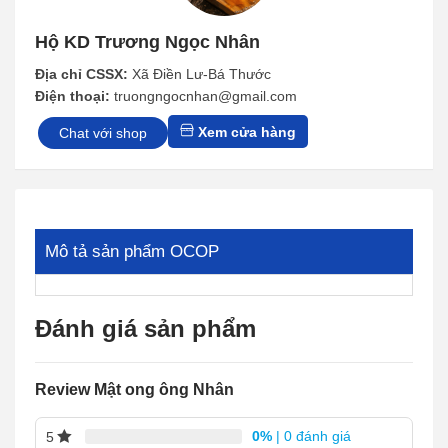
Hộ KD Trương Ngọc Nhân
Địa chỉ CSSX:
Xã Điền Lư-Bá Thước
Điện thoại:
truongngocnhan@gmail.com
Xem cửa hàng
Chat với shop
Mô tả sản phẩm OCOP
Đánh giá sản phẩm
Review Mật ong ông Nhân
0%
| 0 đánh giá
5