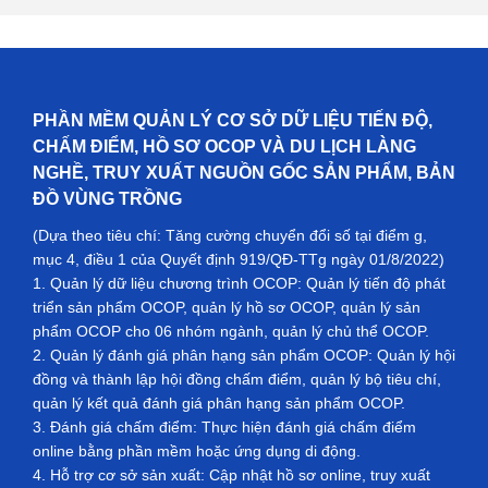
PHẦN MỀM QUẢN LÝ CƠ SỞ DỮ LIỆU TIẾN ĐỘ,
CHẤM ĐIỂM, HỒ SƠ OCOP VÀ DU LỊCH LÀNG
NGHỀ, TRUY XUẤT NGUỒN GỐC SẢN PHẨM, BẢN
ĐỒ VÙNG TRỒNG
(Dựa theo tiêu chí: Tăng cường chuyển đổi số tại điểm g,
mục 4, điều 1 của Quyết định 919/QĐ-TTg ngày 01/8/2022)
1. Quản lý dữ liệu chương trình OCOP: Quản lý tiến độ phát
triển sản phẩm OCOP, quản lý hồ sơ OCOP, quản lý sản
phẩm OCOP cho 06 nhóm ngành, quản lý chủ thể OCOP.
2. Quản lý đánh giá phân hạng sản phẩm OCOP: Quản lý hội
đồng và thành lập hội đồng chấm điểm, quản lý bộ tiêu chí,
quản lý kết quả đánh giá phân hạng sản phẩm OCOP.
3. Đánh giá chấm điểm: Thực hiện đánh giá chấm điểm
online bằng phần mềm hoặc ứng dụng di động.
4. Hỗ trợ cơ sở sản xuất: Cập nhật hồ sơ online, truy xuất