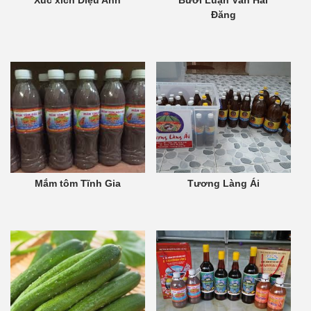
Xúc xích Diệu Anh
Bưởi Luận Văn Hải
Đăng
Mắm tôm Tĩnh Gia
Tương Làng Ái