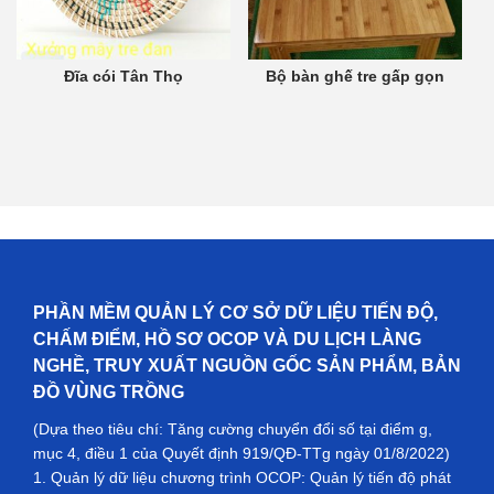
Đĩa cói Tân Thọ
Bộ bàn ghế tre gấp gọn
PHẦN MỀM QUẢN LÝ CƠ SỞ DỮ LIỆU TIẾN ĐỘ,
CHẤM ĐIỂM, HỒ SƠ OCOP VÀ DU LỊCH LÀNG
NGHỀ, TRUY XUẤT NGUỒN GỐC SẢN PHẨM, BẢN
ĐỒ VÙNG TRỒNG
(Dựa theo tiêu chí: Tăng cường chuyển đổi số tại điểm g,
mục 4, điều 1 của Quyết định 919/QĐ-TTg ngày 01/8/2022)
1. Quản lý dữ liệu chương trình OCOP: Quản lý tiến độ phát