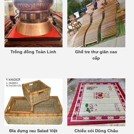
Trống đồng Toàn Linh
Ghế tre thư giãn cao
cấp
Đĩa đựng rau Salad Việt
Chiếu cói Dũng Châu