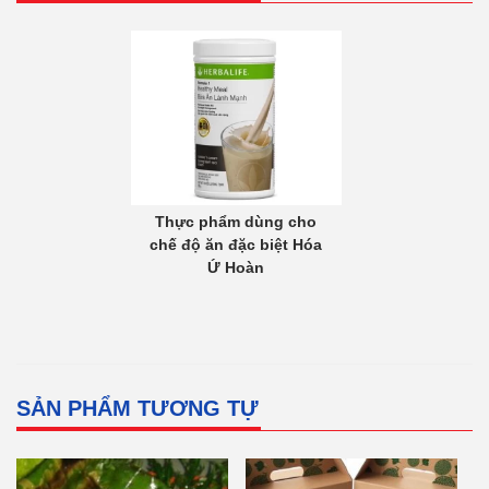
5
l
0
à
.
:
0
1
0
5
0
0
.
V
0
Thực phẩm dùng cho
chế độ ăn đặc biệt Hóa
N
0
Ứ Hoàn
Đ
0
.
V
N
Đ
SẢN PHẨM TƯƠNG TỰ
.