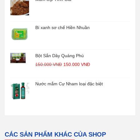
Bí xanh sơ chế Hiền Nhuần
Bột Sắn Dây Quảng Phú
G
G
150.000
VNĐ
150.000
VNĐ
i
i
á
á
Nước mắm Cự Nham loại đặc biệt
g
h
ố
i
c
ệ
l
n
à
t
:
ạ
CÁC SẢN PHẨM KHÁC CỦA SHOP
1
i