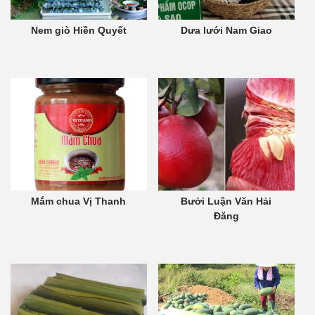
Nem giò Hiền Quyết
Dưa lưới Nam Giao
Mắm chua Vị Thanh
Bưởi Luận Văn Hải
Đăng