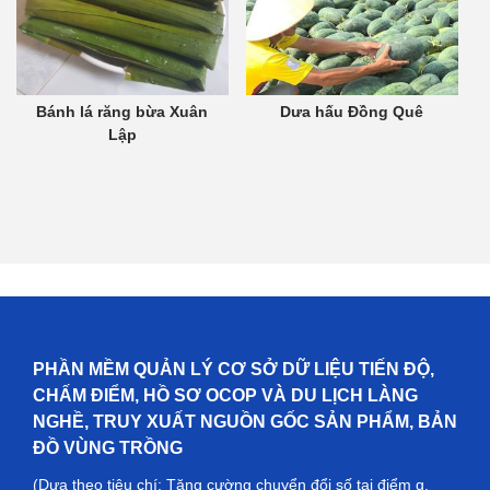
Bánh lá răng bừa Xuân
Dưa hấu Đồng Quê
Lập
PHẦN MỀM QUẢN LÝ CƠ SỞ DỮ LIỆU TIẾN ĐỘ,
CHẤM ĐIỂM, HỒ SƠ OCOP VÀ DU LỊCH LÀNG
NGHỀ, TRUY XUẤT NGUỒN GỐC SẢN PHẨM, BẢN
ĐỒ VÙNG TRỒNG
(Dựa theo tiêu chí: Tăng cường chuyển đổi số tại điểm g,