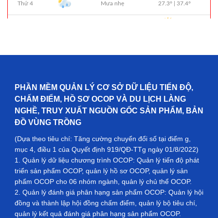
PHẦN MỀM QUẢN LÝ CƠ SỞ DỮ LIỆU TIẾN ĐỘ,
CHẤM ĐIỂM, HỒ SƠ OCOP VÀ DU LỊCH LÀNG
NGHỀ, TRUY XUẤT NGUỒN GỐC SẢN PHẨM, BẢN
ĐỒ VÙNG TRỒNG
(Dựa theo tiêu chí: Tăng cường chuyển đổi số tại điểm g,
mục 4, điều 1 của Quyết định 919/QĐ-TTg ngày 01/8/2022)
1. Quản lý dữ liệu chương trình OCOP: Quản lý tiến độ phát
triển sản phẩm OCOP, quản lý hồ sơ OCOP, quản lý sản
phẩm OCOP cho 06 nhóm ngành, quản lý chủ thể OCOP.
2. Quản lý đánh giá phân hạng sản phẩm OCOP: Quản lý hội
đồng và thành lập hội đồng chấm điểm, quản lý bộ tiêu chí,
quản lý kết quả đánh giá phân hạng sản phẩm OCOP.