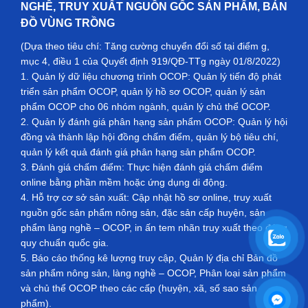
NGHỀ, TRUY XUẤT NGUỒN GỐC SẢN PHẨM, BẢN
ĐỒ VÙNG TRỒNG
(Dựa theo tiêu chí: Tăng cường chuyển đổi số tại điểm g,
mục 4, điều 1 của Quyết định 919/QĐ-TTg ngày 01/8/2022)
1. Quản lý dữ liệu chương trình OCOP: Quản lý tiến độ phát
triển sản phẩm OCOP, quản lý hồ sơ OCOP, quản lý sản
phẩm OCOP cho 06 nhóm ngành, quản lý chủ thể OCOP.
2. Quản lý đánh giá phân hạng sản phẩm OCOP: Quản lý hội
đồng và thành lập hội đồng chấm điểm, quản lý bộ tiêu chí,
quản lý kết quả đánh giá phân hạng sản phẩm OCOP.
3. Đánh giá chấm điểm: Thực hiện đánh giá chấm điểm
online bằng phần mềm hoặc ứng dụng di động.
4. Hỗ trợ cơ sở sản xuất: Cập nhật hồ sơ online, truy xuất
nguồn gốc sản phẩm nông sản, đặc sản cấp huyện, sản
phẩm làng nghề – OCOP, in ấn tem nhãn truy xuất theo đúng
quy chuẩn quốc gia.
5. Báo cáo thống kê lượng truy cập, Quản lý địa chỉ Bản đồ
sản phẩm nông sản, làng nghề – OCOP, Phân loại sản phẩm
và chủ thể OCOP theo các cấp (huyện, xã, số sao sản
phẩm).