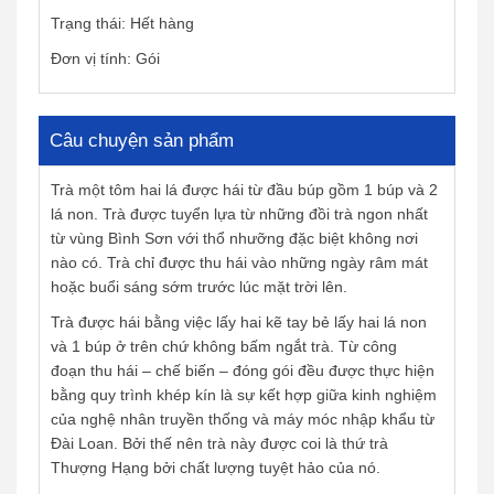
Trạng thái: Hết hàng
Đơn vị tính: Gói
Câu chuyện sản phẩm
Trà một tôm hai lá được hái từ đầu búp gồm 1 búp và 2
lá non. Trà được tuyển lựa từ những đồi trà ngon nhất
từ vùng Bình Sơn với thổ nhưỡng đặc biệt không nơi
nào có. Trà chỉ được thu hái vào những ngày râm mát
hoặc buổi sáng sớm trước lúc mặt trời lên.
Trà được hái bằng việc lấy hai kẽ tay bẻ lấy hai lá non
và 1 búp ở trên chứ không bấm ngắt trà. Từ công
đoạn thu hái – chế biến – đóng gói đều được thực hiện
bằng quy trình khép kín là sự kết hợp giữa kinh nghiệm
của nghệ nhân truyền thống và máy móc nhập khẩu từ
Đài Loan. Bởi thế nên trà này được coi là thứ trà
Thượng Hạng bởi chất lượng tuyệt hảo của nó.