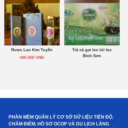
Rượu Lan Kim Tuyến
Trà cà gai leo túi lọc
Bình Sơn
490.000
VNĐ
PHẦN MỀM QUẢN LÝ CƠ SỞ DỮ LIỆU TIẾN ĐỘ,
CHẤM ĐIỂM, HỒ SƠ OCOP VÀ DU LỊCH LÀNG