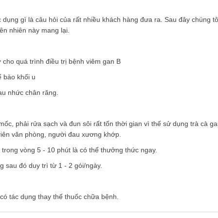
 dụng gì là câu hỏi của rất nhiều khách hàng đưa ra. Sau đây chúng tô
ên nhiên này mang lại.
ợ cho quá trình điều trị bệnh viêm gan B
 bào khối u
đau nhức chân răng.
ốc, phải rửa sạch và đun sôi rất tốn thời gian vì thế sử dụng trà cà ga
n viên văn phòng, người đau xương khớp.
ể trong vòng 5 - 10 phút là có thể thưởng thức ngay.
 sau đó duy trì từ 1 - 2 gói/ngày.
có tác dụng thay thế thuốc chữa bệnh.