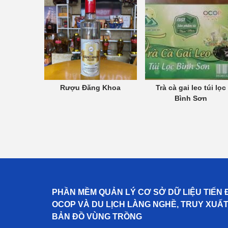
Rượu Đăng Khoa
Trà cà gai leo túi lọc
Bình Sơn
PHẦN MỀM QUẢN LÝ CƠ SỞ DỮ LIỆU TIẾN 
OCOP VÀ DU LỊCH LÀNG NGHỀ, TRUY XUẤ
BẢN ĐỒ VÙNG TRỒNG