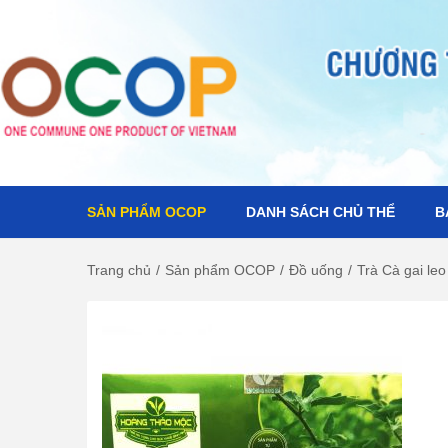
SẢN PHẨM OCOP
DANH SÁCH CHỦ THỂ
B
S
S
k
k
i
i
Trang chủ
/
Sản phẩm OCOP
/
Đồ uống
/
Trà Cà gai leo 
p
p
t
t
o
o
n
c
a
o
v
n
i
t
g
e