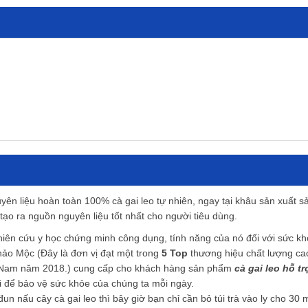
ên liệu hoàn toàn 100% cà gai leo tự nhiên, ngay tại khâu sản xuất 
 tạo ra nguồn nguyên liệu tốt nhất cho người tiêu dùng.
ghiên cứu y học chứng minh công dụng, tính năng của nó đối với sức k
ảo Mộc (Đây là đơn vị đạt một trong
5 Top
thương hiệu chất lượng ca
ệt Nam năm 2018.) cung cấp cho khách hàng sản phẩm
cà gai leo
hỗ tr
lợi để bảo vệ sức khỏe của chúng ta mỗi ngày.
n nấu cây cà gai leo thì bây giờ bạn chỉ cần bỏ túi trà vào ly cho 30 