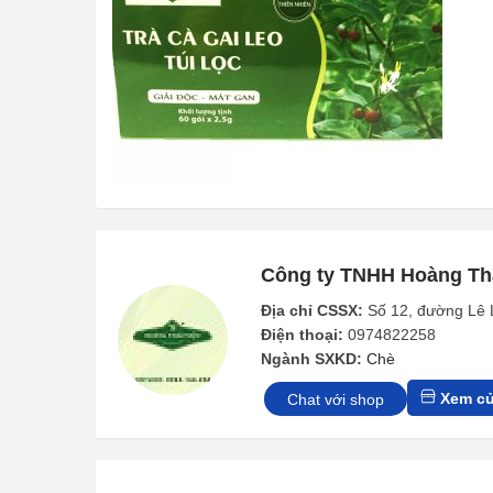
a
n
t
t
i
o
n
Công ty TNHH Hoàng T
Địa chỉ CSSX:
Số 12, đường Lê 
Điện thoại:
0974822258
Ngành SXKD:
Chè
Xem cử
Chat với shop