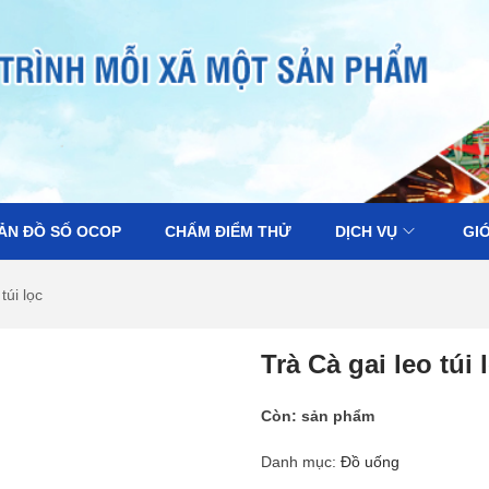
ẢN ĐỒ SỐ OCOP
CHẤM ĐIỂM THỬ
DỊCH VỤ
GIỚ
túi lọc
Trà Cà gai leo túi 
Còn:
sản phẩm
Danh mục:
Đồ uống