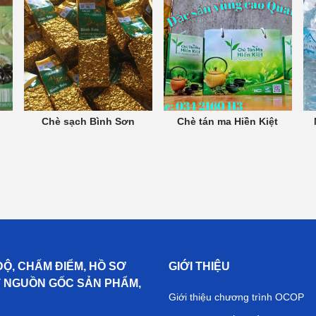
Chè sạch Bình Sơn
Chè tán ma Hiền Kiệt
ĐỘ, CHẤM ĐIỂM, HỒ SƠ
GIỚI THIỆU
T NGUỒN GỐC SẢN PHẨM,
Giới thiệu chương trình OCOP