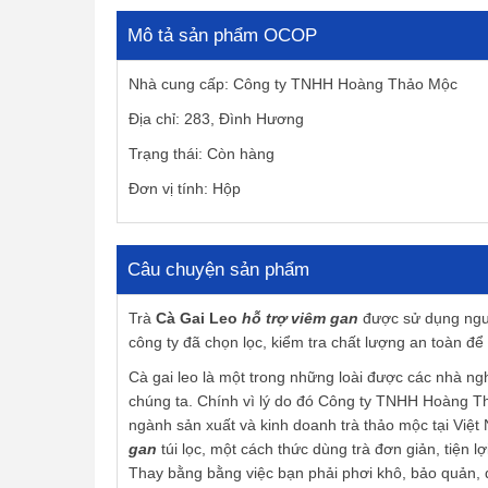
Mô tả sản phẩm OCOP
Nhà cung cấp: Công ty TNHH Hoàng Thảo Mộc
Địa chỉ: 283, Đình Hương
Trạng thái: Còn hàng
Đơn vị tính: Hộp
Câu chuyện sản phẩm
Trà
Cà Gai Leo
hỗ trợ viêm gan
được sử dụng nguy
công ty đã chọn lọc, kiểm tra chất lượng an toàn để
Cà gai leo là một trong những loài được các nhà n
chúng ta. Chính vì lý do đó Công ty TNHH Hoàng Th
ngành sản xuất và kinh doanh trà thảo mộc tại Vi
gan
túi lọc, một cách thức dùng trà đơn giản, tiện 
Thay bằng bằng việc bạn phải phơi khô, bảo quản, đu