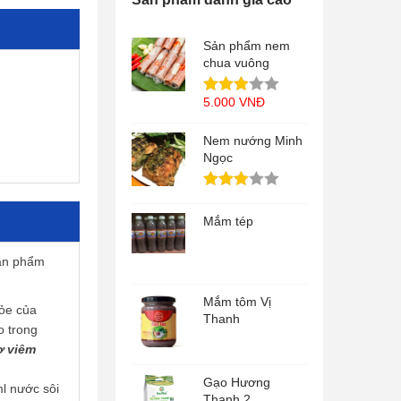
Sản phẩm nem
chua vuông
5.000
VNĐ
Nem nướng Minh
Ngọc
Mắm tép
sản phẩm
Mắm tôm Vị
hỏe của
Thanh
o trong
ợ viêm
Gạo Hương
ml nước sôi
Thanh 2