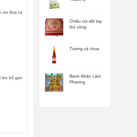
i xin đưa ra
Chiếu cói dệt tay
thủ công
Tương cà chua
Bánh Nhãn Lâm
i leo bổ gan
Phương