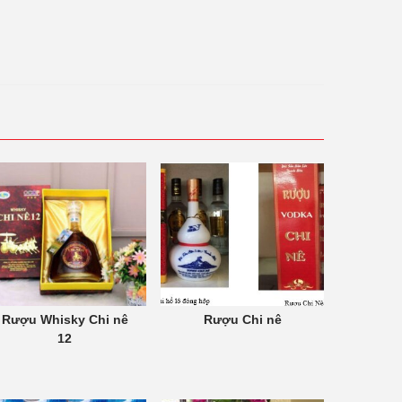
Rượu Whisky Chi nê
Rượu Chi nê
12