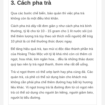
3. Cách pha trà
Qua các bước chế biến, bảo quản thì việc pha trà
không còn là một điều khó khăn.
Cách pha
trà dây
rất đơn giản y như cách pha trà bình
thường, tỷ lệ cho từ 10 - 15 gram cho 1 lít nước sôi (có
thể thêm lượng trà tùy theo sở thích mỗi người) để tròg
10 phút là có thể thưởng thức được ngay.
Để tăng hiệu quả trà, tạo mùi vị độc đáo thành phần trà
của Hoàng Thảo Mộc với tỷ lệ khá nhỏ còn có thêm cỏ
ngọt, hoa nhài, kim ngân hoa... đều là những thảo dược
quý tạo nên ly trà ngọt thanh, thơm nhẹ rất dễ uống.
Trà vị ngọt thơm có thể ướp lạnh hay pha cùng đá. Các
quán trà, cà phê có thể sử dụng bán cho khách mà
không cần phải pha chế thêm đường hay bất kỳ hương
liệu khác. Vị ngọt trong trà là đường đơn từ cỏ ngọt nên
trà có thể sử dụng cho người ăn kiêng, người giảm béo,
người bị tiểu đường.