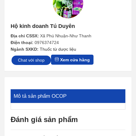
Hộ kinh doanh Tú Duyên
Địa chỉ CSSX:
Xã Phú Nhuận-Như Thanh
Điện thoại:
0976374724
Ngành SXKD:
Thuốc từ dược liệu
Xem cửa hàng
Chat với shop
Mô tả sản phẩm OCOP
Đánh giá sản phẩm