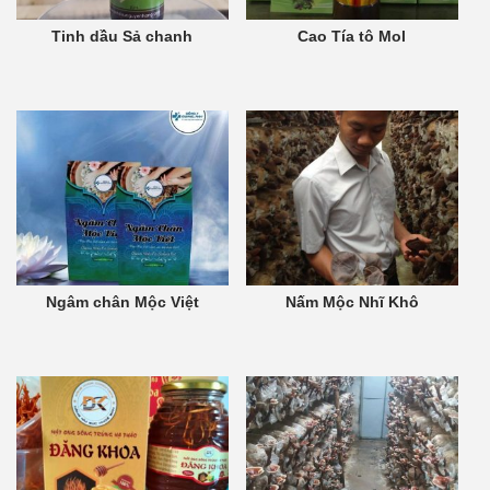
Tinh dầu Sả chanh
Cao Tía tô Mol
Ngâm chân Mộc Việt
Nấm Mộc Nhĩ Khô