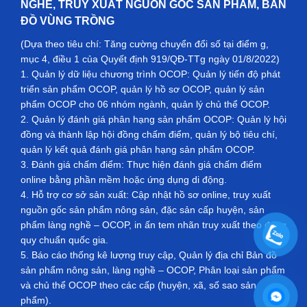
NGHỀ, TRUY XUẤT NGUỒN GỐC SẢN PHẨM, BẢN
ĐỒ VÙNG TRỒNG
(Dựa theo tiêu chí: Tăng cường chuyển đổi số tại điểm g,
mục 4, điều 1 của Quyết định 919/QĐ-TTg ngày 01/8/2022)
1. Quản lý dữ liệu chương trình OCOP: Quản lý tiến độ phát
triển sản phẩm OCOP, quản lý hồ sơ OCOP, quản lý sản
phẩm OCOP cho 06 nhóm ngành, quản lý chủ thể OCOP.
2. Quản lý đánh giá phân hạng sản phẩm OCOP: Quản lý hội
đồng và thành lập hội đồng chấm điểm, quản lý bộ tiêu chí,
quản lý kết quả đánh giá phân hạng sản phẩm OCOP.
3. Đánh giá chấm điểm: Thực hiện đánh giá chấm điểm
online bằng phần mềm hoặc ứng dụng di động.
4. Hỗ trợ cơ sở sản xuất: Cập nhật hồ sơ online, truy xuất
nguồn gốc sản phẩm nông sản, đặc sản cấp huyện, sản
phẩm làng nghề – OCOP, in ấn tem nhãn truy xuất theo đúng
quy chuẩn quốc gia.
5. Báo cáo thống kê lượng truy cập, Quản lý địa chỉ Bản đồ
sản phẩm nông sản, làng nghề – OCOP, Phân loại sản phẩm
và chủ thể OCOP theo các cấp (huyện, xã, số sao sản
phẩm).