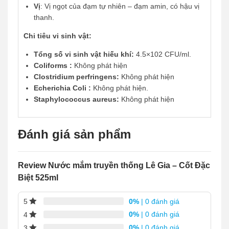
Vị
: Vị ngọt của đạm tự nhiên – đạm amin, có hậu vị
thanh.
Chi tiêu vi sinh vật:
Tổng số vi sinh vật hiếu khí:
4.5×102 CFU/ml.
Coliforms
:
Không phát hiện
Clostridium perfringens:
Không phát hiện
Echerichia Coli :
Không phát hiện.
Staphylococcus aureus:
Không phát hiện
Đánh giá sản phẩm
Review Nước mắm truyền thống Lê Gia – Cốt Đặc
Biệt 525ml
0%
| 0 đánh giá
5
0%
| 0 đánh giá
4
0%
| 0 đánh giá
3