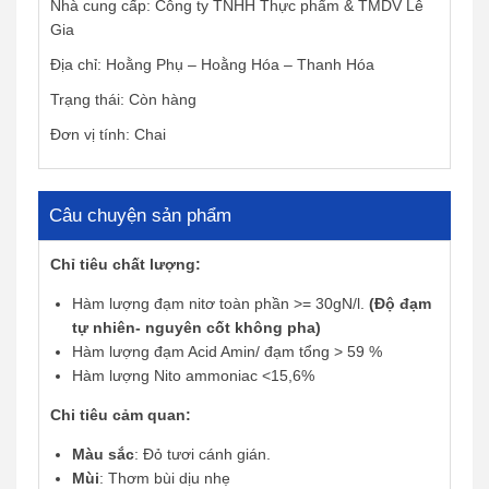
Nhà cung cấp: Công ty TNHH Thực phẩm & TMDV Lê
Gia
Địa chỉ: Hoằng Phụ – Hoằng Hóa – Thanh Hóa
Trạng thái: Còn hàng
Đơn vị tính: Chai
Câu chuyện sản phẩm
Chỉ tiêu chất lượng:
Hàm lượng đạm nitơ toàn phần >= 30gN/l.
(Độ đạm
tự nhiên- nguyên cốt không pha)
Hàm lượng đạm Acid Amin/ đạm tổng > 59 %
Hàm lượng Nito ammoniac <15,6%
Chi tiêu cảm quan:
Màu sắc
: Đỏ tươi cánh gián.
Mùi
: Thơm bùi dịu nhẹ