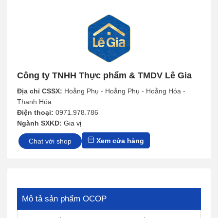
Công ty TNHH Thực phẩm & TMDV Lê Gia
Địa chỉ CSSX:
Hoằng Phụ - Hoằng Phụ - Hoằng Hóa -
Thanh Hóa
Điện thoại:
0971.978.786
Ngành SXKD:
Gia vị
Xem cửa hàng
Chat với shop
Mô tả sản phẩm OCOP