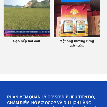
Gạo nếp hạt cau
Mật ong hương rừng
đất Cẩm
PHẦN MỀM QUẢN LÝ CƠ SỞ DỮ LIỆU TIẾN ĐỘ,
CHẤM ĐIỂM, HỒ SƠ OCOP VÀ DU LỊCH LÀNG